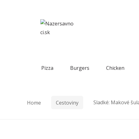
Skip to navigation
Skip to content
Jedlo shop
Pizza
Burgers
Chicken
Home
Cestoviny
Sladké: Makové šul