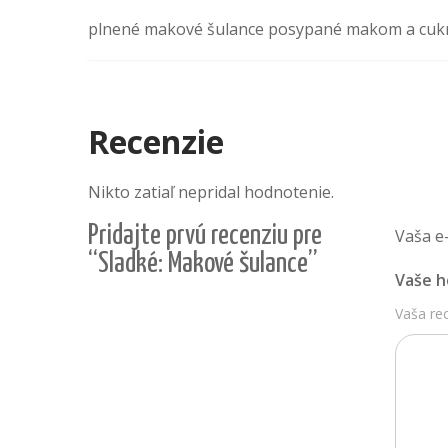
plnené makové šulance posypané makom a cu
Recenzie
Nikto zatiaľ nepridal hodnotenie.
Pridajte prvú recenziu pre
Vaša e
“Sladké: Makové šulance”
Vaše 
Vaša re