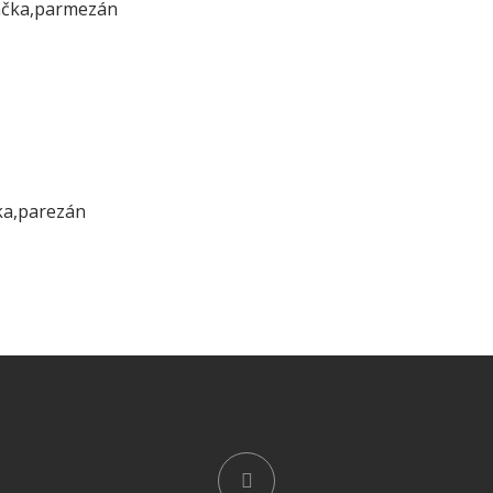
áčka,parmezán
ka,parezán