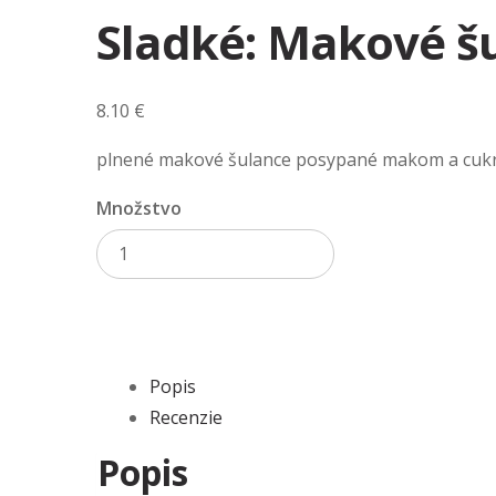
Sladké: Makové š
8.10
€
plnené makové šulance posypané makom a cu
Množstvo
Pridať do košíka
Popis
Recenzie
Popis