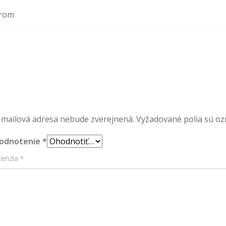
krom
-mailová adresa nebude zverejnená.
Vyžadované polia sú o
hodnotenie
*
cenzia
*