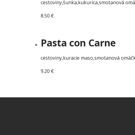
cestoviny,šunka,kukurica,smotanová om
8.50
€
Pridať do košíka
Pasta con Carne
cestoviny,kuracie maso,smotanová omáč
9.20
€
Pridať do košíka