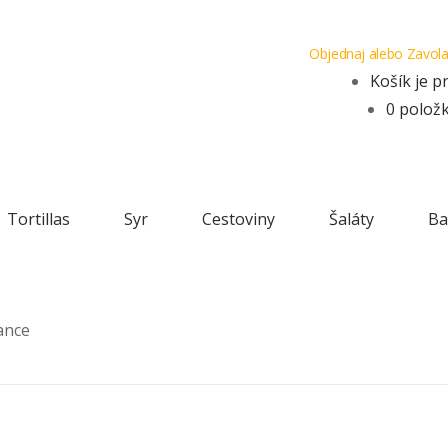
Objednaj alebo Zavola
Košík je p
Sledovať objednávku
Login
0 polož
Tortillas
Syr
Cestoviny
Šaláty
Ba
ance