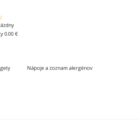
j
rázdny
ky
0.00 €
gety
Nápoje a zoznam alergénov