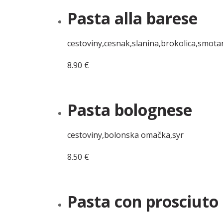
Pasta alla barese
cestoviny,cesnak,slanina,brokolica,smo
8.90
€
Pridať do košíka
Pasta bolognese
cestoviny,bolonska omačka,syr
8.50
€
Pridať do košíka
Pasta con prosciuto