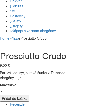
Chicken
Tortillas
Syr
Cestoviny
Šaláty
Bagety
Nápoje a zoznam alergénov
Home
Pizza
Prosciutto Crudo
Prosciutto Crudo
9.50
€
Par. základ, syr, surová šunka z Talianska
Alergény -1,7
Množstvo
Pridať do košíka
Recenzie