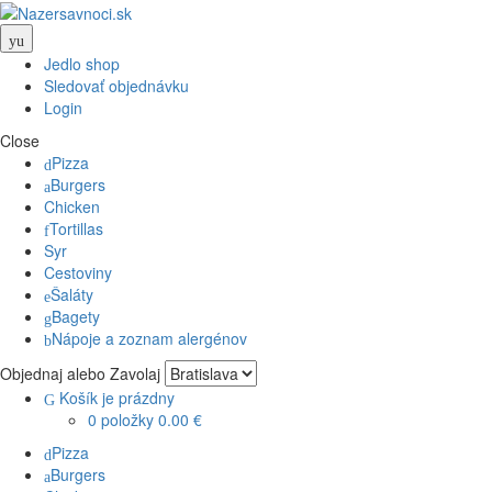
Skip
Skip
to
to
Menu
navigation
content
Jedlo shop
Sledovať objednávku
Login
Close
Pizza
Burgers
Chicken
Tortillas
Syr
Cestoviny
Šaláty
Bagety
Nápoje a zoznam alergénov
Objednaj alebo Zavolaj
Košík je prázdny
0 položky
0.00 €
Pizza
Burgers