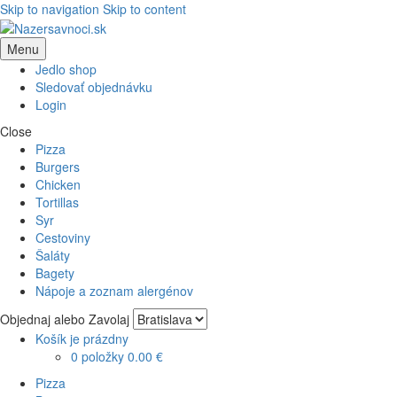
Skip to navigation
Skip to content
Menu
Jedlo shop
Sledovať objednávku
Login
Close
Pizza
Burgers
Chicken
Tortillas
Syr
Cestoviny
Šaláty
Bagety
Nápoje a zoznam alergénov
Objednaj alebo Zavolaj
Košík je prázdny
0 položky
0.00 €
Pizza