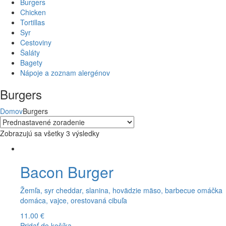
Burgers
Chicken
Tortillas
Syr
Cestoviny
Šaláty
Bagety
Nápoje a zoznam alergénov
Burgers
Domov
Burgers
Zobrazujú sa všetky 3 výsledky
Bacon Burger
Žemľa, syr cheddar, slanina, hovädzie mäso, barbecue omáčka
domáca, vajce, orestovaná cibuľa
11.00
€
Pridať do košíka