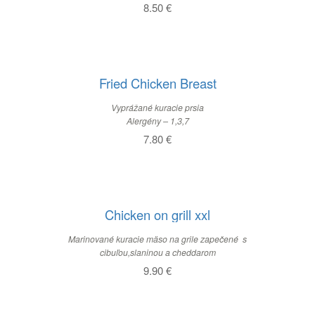
8.50
€
Fried Chicken Breast
Vyprážané kuracie prsia
Alergény – 1,3,7
7.80
€
Chicken on grill xxl
Marinované kuracie mäso na grile zapečené s
cibuľou,slaninou a cheddarom
9.90
€