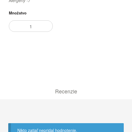
Alergény -7
Množstvo
Pridať do košíka
Recenzie
Nikto zatiaľ nepridal hodnotenie.