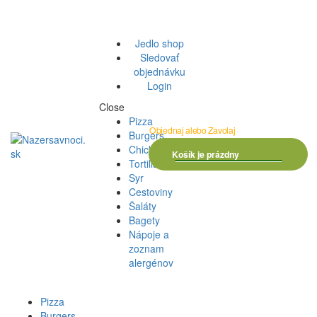
Skip to navigation
Skip to content
Menu
Jedlo shop
Sledovať
objednávku
Login
Close
Pizza
Objednaj alebo Zavolaj
Burgers
0.00 €
0 položky
Chicken
Košík je prázdny
Tortillas
Syr
Cestoviny
Šaláty
Bagety
Nápoje a
zoznam
alergénov
Pizza
Burgers