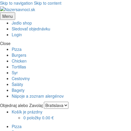
Skip to navigation
Skip to content
Menu
Jedlo shop
Sledovať objednávku
Login
Close
Pizza
Burgers
Chicken
Tortillas
Syr
Cestoviny
Šaláty
Bagety
Nápoje a zoznam alergénov
Objednaj alebo Zavolaj
Košík je prázdny
0 položky
0.00 €
Pizza