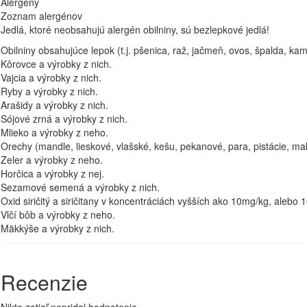
Alergény
Zoznam alergénov
Jedlá, ktoré neobsahujú alergén obilniny, sú bezlepkové jedlá!
Obilniny obsahujúce lepok (t.j. pšenica, raž, jačmeň, ovos, špalda, kam
Kôrovce a výrobky z nich.
Vajcia a výrobky z nich.
Ryby a výrobky z nich.
Arašidy a výrobky z nich.
Sójové zrná a výrobky z nich.
Mlieko a výrobky z neho.
Orechy (mandle, lieskové, vlašské, kešu, pekanové, para, pistácie, 
Zeler a výrobky z neho.
Horčica a výrobky z nej.
Sezamové semená a výrobky z nich.
Oxid siričitý a siričitany v koncentráciách vyšších ako 10mg/kg, alebo 
Vlčí bôb a výrobky z neho.
Mäkkýše a výrobky z nich.
Recenzie
Nikto zatiaľ nepridal hodnotenie.