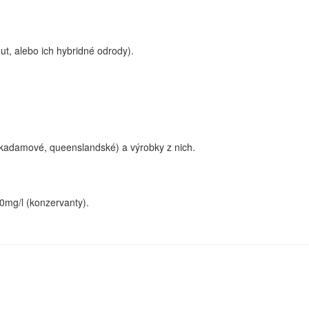
ut, alebo ich hybridné odrody).
makadamové, queenslandské) a výrobky z nich.
10mg/l (konzervanty).