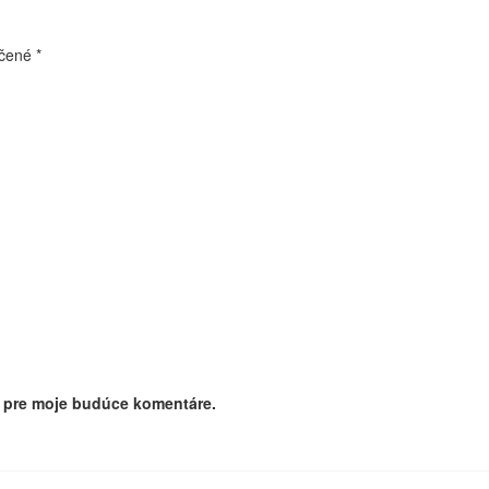
ačené
*
i pre moje budúce komentáre.