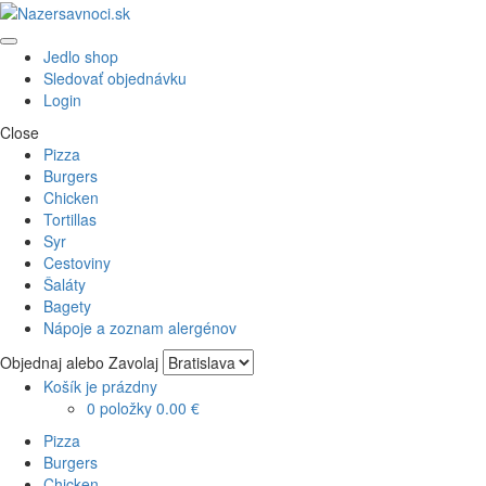
Skip
Skip
to
to
Menu
navigation
content
Jedlo shop
Sledovať objednávku
Login
Close
Pizza
Burgers
Chicken
Tortillas
Syr
Cestoviny
Šaláty
Bagety
Nápoje a zoznam alergénov
Objednaj alebo Zavolaj
Košík je prázdny
0 položky
0.00 €
Pizza
Burgers
Chicken