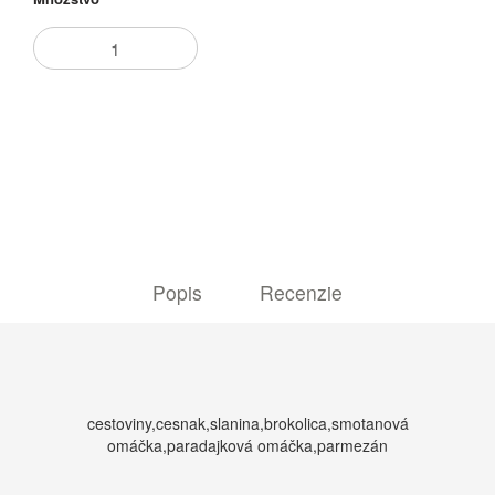
Pridať do košíka
Popis
Recenzie
cestoviny,cesnak,slanina,brokolica,smotanová
omáčka,paradajková omáčka,parmezán