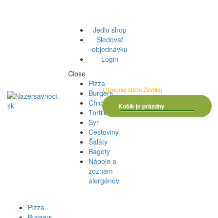
Skip to navigation
Skip to content
Menu
Jedlo shop
Sledovať
objednávku
Login
Close
Pizza
Objednaj alebo Zavolaj
Burgers
0.00 €
0 položky
Chicken
Košík je prázdny
Tortillas
Syr
Cestoviny
Šaláty
Bagety
Nápoje a
zoznam
alergénov
Pizza
Burgers