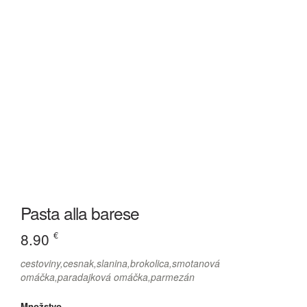
Pasta alla barese
8.90
€
cestoviny,cesnak,slanina,brokolica,smotanová
omáčka,paradajková omáčka,parmezán
Množstvo